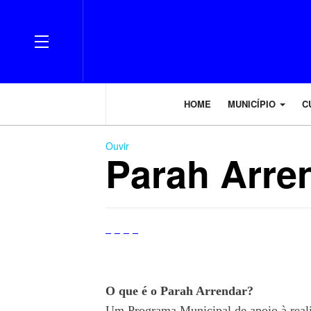
OFF CANVAS
HOME
MUNICÍPIO
C
Ouvir
Parah Arre
O que é o Parah Arrendar?
Um Programa Municipal de apoio à realiz