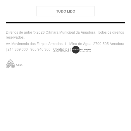
TUDO LIDO
Direitos de autor © 2026 Câmara Municipal da Amadora. Todos os direitos
reservados.
Av. Movimento das Forças Armadas, 1 - Mina de Água, 2700-595 Amadora
| 214 369 000 | 965 940 300 |
Contactos
|