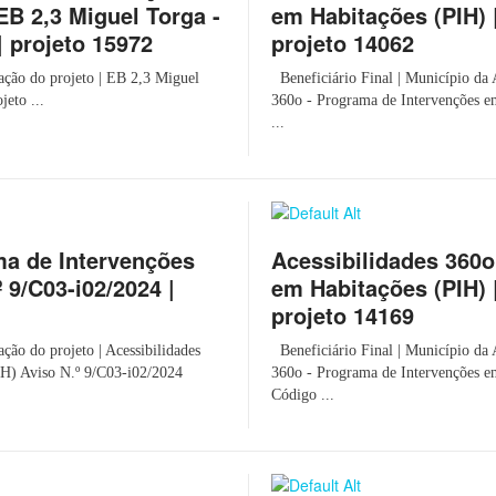
EB 2,3 Miguel Torga -
em Habitações (PIH) |
 projeto 15972
projeto 14062
ção do projeto | EB 2,3 Miguel
Beneficiário Final | Município da 
eto ...
360o - Programa de Intervenções e
...
ma de Intervenções
Acessibilidades 360o
 9/C03-i02/2024 |
em Habitações (PIH) |
projeto 14169
ão do projeto | Acessibilidades
Beneficiário Final | Município da 
IH) Aviso N.º 9/C03-i02/2024
360o - Programa de Intervenções e
Código ...