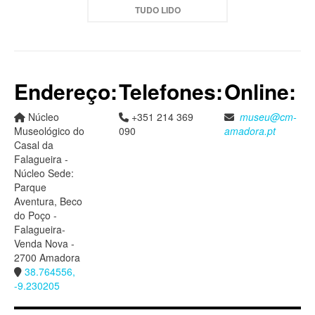
TUDO LIDO
Endereço:
Telefones:
Online:
Núcleo
+351 214 369
museu@cm-
Museológico do
090
amadora.pt
Casal da
Falagueira -
Núcleo Sede:
Parque
Aventura, Beco
do Poço -
Falagueira-
Venda Nova -
2700 Amadora
38.764556,
-9.230205