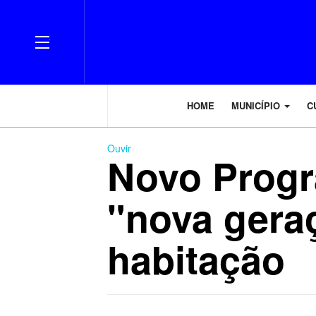
OFF CANVAS
HOME
MUNICÍPIO
C
Ouvir
Novo Prog
"nova geraç
habitação