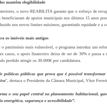
dos mantêm elegibilidade
nteriores, o novo REABILITA garante que o esforço de recup
 beneficiaram de apoios municipais nos últimos 15 anos possa
eduzido nos novos limites máximos, garantindo equidade e a c
ra os imóveis mais antigos
 o património mais vulnerável, o programa introduz um reforç
tes casos, o apoio financeiro deixa de ser de 30% e passa 
ndo perdido atingir os 30.000€ por candidatura.
políticas públicas que prova que é possível transformar 
siva
", destaca o Presidente da Câmara Municipal, Vítor Ferrei
rma o seu papel central no planeamento habitacional, gara
a energética, segurança e acessibilidade”.