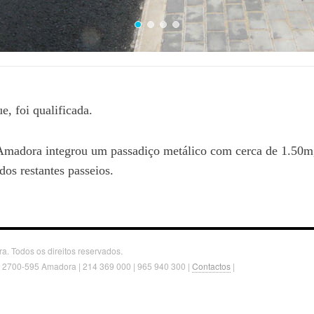
, foi qualificada.
Amadora integrou um passadiço metálico com cerca de 1.50m
os restantes passeios.
. Todos os direitos reservados.
, 2700-595 Amadora | 214 369 000 | 965 940 300 |
Contactos
|