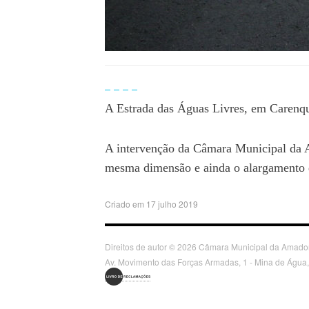
A Estrada das Águas Livres, em Carenque
A intervenção da Câmara Municipal da 
mesma dimensão e ainda o alargamento d
Criado em 17 julho 2019
Direitos de autor © 2026 Câmara Municipal da Amadora
Av. Movimento das Forças Armadas, 1 - Mina de Água