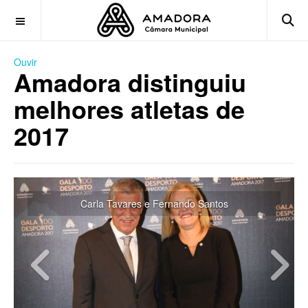
OFF CANVAS
Ouvir
Amadora distinguiu
melhores atletas de
2017
Previous
Next
Carla Tavares e Fernando Santos