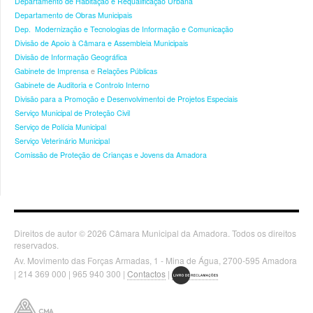
Departamento de Habitação e Requalificação Urbana
Departamento de Obras Municipais
Dep. Modernização e Tecnologias de Informação e Comunicação
Divisão de Apoio à Câmara e Assembleia Municipais
Divisão de Informação Geográfica
Gabinete de Imprensa
e
Relações Públicas
Gabinete de Auditoria e Controlo Interno
Divisão para a Promoção e Desenvolvimentoi de Projetos Especiais
Serviço Municipal de Proteção Civil
Serviço de Polícia Municipal
Serviço Veterinário Municipal
Comissão de Proteção de Crianças e Jovens da Amadora
Direitos de autor © 2026 Câmara Municipal da Amadora. Todos os direitos
reservados.
Av. Movimento das Forças Armadas, 1 - Mina de Água, 2700-595 Amadora
| 214 369 000 | 965 940 300 |
Contactos
|