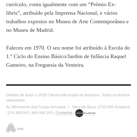
currículo, conta igualmente com um “Prémio Ex-
libris”, atribuído pela Imprensa Nacional, e vários
trabalhos expostos no Museu de Arte Contemporânea e
no Museu de Madrid.
Faleceu em 1970. O seu nome foi atribuído à Escola do
1.º Ciclo do Ensino Básico/Jardim de Infância Raquel
Gameiro, na Freguesia da Venteira.
Direitos de autor © 2026 Câmara Municipal da Amadora. Todos os direitos
reservados.
Av. Movimento das Forças Armadas, 1 - Mina de Água, 2700-595 Amadora
| 214 369 000 | 965 940 300 |
Contactos
|