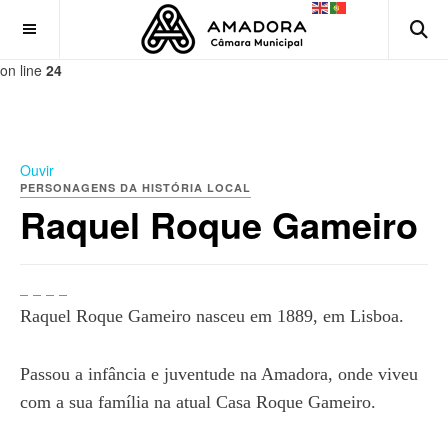
OFF CANVAS
Notice
: Undefined index: option in
/home/cmamadora/public_html/templates/ja_magz_ii/tpls/default
on line
24
Ouvir
PERSONAGENS DA HISTÓRIA LOCAL
Raquel Roque Gameiro
Raquel Roque Gameiro nasceu em 1889, em Lisboa.
Passou a infância e juventude na Amadora, onde viveu
com a sua família na atual Casa Roque Gameiro.