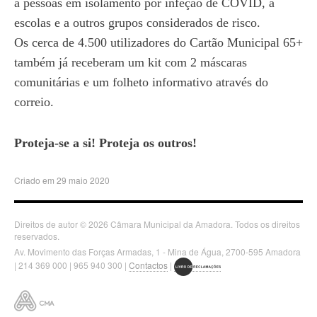
a pessoas em isolamento por infeção de COVID, a
escolas e a outros grupos considerados de risco.
Os cerca de 4.500 utilizadores do Cartão Municipal 65+
também já receberam um kit com 2 máscaras
comunitárias e um folheto informativo através do
correio.
Proteja-se a si! Proteja os outros!
Criado em 29 maio 2020
Direitos de autor © 2026 Câmara Municipal da Amadora. Todos os direitos
reservados.
Av. Movimento das Forças Armadas, 1 - Mina de Água, 2700-595 Amadora
| 214 369 000 | 965 940 300 |
Contactos
|