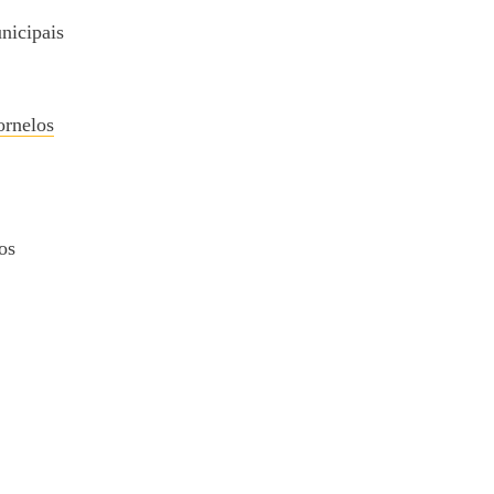
nicipais
ornelos
os