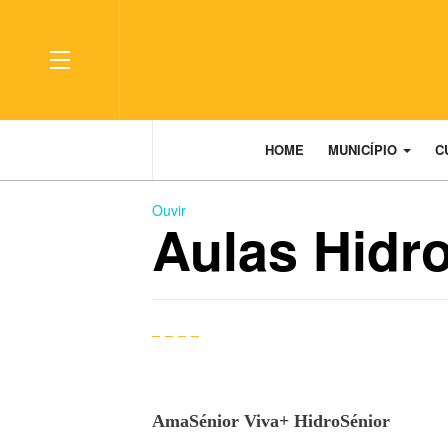
OFF CANVAS
HOME
MUNICÍPIO
C
Ouvir
Aulas Hidr
AmaSénior Viva+ HidroSénior